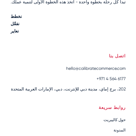
تبدأ كل رحلة بخطوة واحدة - اتخذ هذه الخطوة الأولى لتنمية عملك.
نخطط
نفعّل
نعاير
اتصل بنا
hello@calibratecommerce.com
+971 4 564 6177
202، برج إماي، مدينة دبي للإنترنت، دبي، الإمارات العربية المتحدة
روابط سريعة
حول كاليبريت
المدونة