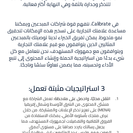
للتذكر وجدارة بالثقة وفي النهاية أكثر فعالية.
في Calibrate، نتفهم قوة شراكات المبدعين ويمكننا
مساعدة علامتك التجارية على تسخير هذه الإمكانات لتحقيق
نمو ملحوظ. يمكن لفريق الخبراء لدينا توصيلك بالمبدعين
المثاليين الذين يتوافقون مع قيم علامتك التجارية
ويتوافقون مع جمهورك المستهدف. نحن نتعامل مع كل
شيء بدءًا من استراتيجية الحملة وإنشاء المحتوى إلى تتبع
الأداء وتحسينه، مما يضمن تعاونًا سلسًا وناجحًا.
3 استراتيجيات مثبتة تعمل:
انتقل محليًا، واحصل على ملاحظة:
تعمل الشراكة مع
منشئي المحتوى من الشرق الأوسط وشمال إفريقيا
(MENA) على تعزيز تذكر الإعلانات والمشاركة. من خلال
عرض منتجك بأسلوبه الأصلي، يمكنك الاستفادة من
الفروق الثقافية والتفضيلات لجمهورك المستهدف، مما
يجعل رسالتك يتردد صداها على مستوى أعمق.
الصوت مهم، وليس عدد المتابعين:
انسَ مطاردة أعداد