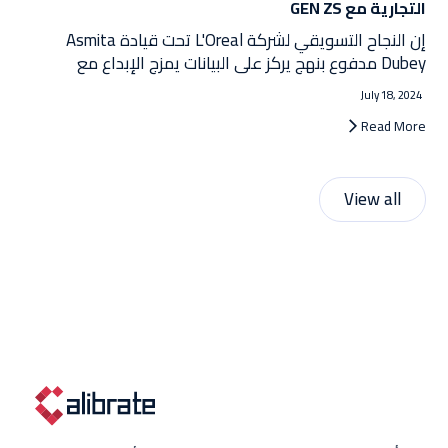
التجارية مع GEN ZS
إن النجاح التسويقي لشركة L'Oreal تحت قيادة Asmita
Dubey مدفوع بنهج يركز على البيانات يمزج الإبداع مع
التكنولوجيا المتطورة. يتضمن ذلك أدوات التجميل التي تعمل
July 18, 2024
بالذكاء الاصطناعي، والتركيز على التجارة الاجتماعية، والالتزام
Read More
بالاستدامة. لم تؤد رؤية Dubey المبتكرة إلى تعزيز نمو
L'Oreal فحسب، بل وضعت الشركة أيضًا كشركة رائدة في
صناعة التجميل المتطورة.
View all