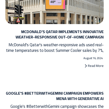
MCDONALD'S QATAR IMPLEMENTS INNOVATIVE
WEATHER-RESPONSIVE OUT-OF-HOME CAMPAIGN
McDonald's Qatar's weather-responsive ads used real-
time temperatures to boost Summer Cooler sales by 7%,
proving the power of innovative, contextual marketing.
August 16, 2024
Read More
GOOGLE'S #BETTERWITHGEMINI CAMPAIGN EMPOWERS
MENA WITH GENERATIVE AI
Google's #BetterwithGemini campaign showcases the