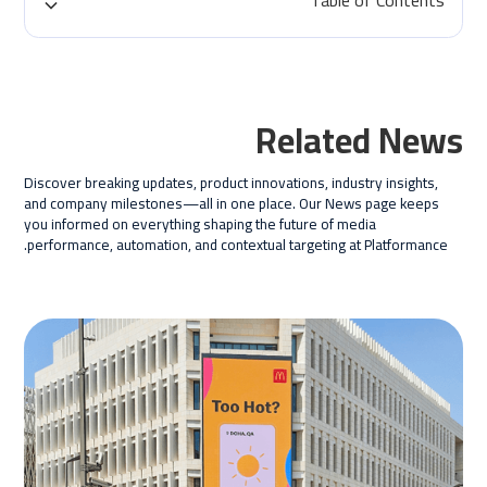
Table of Contents
H2 Title
H3 Title
Related News
H4 Title
Discover breaking updates, product innovations, industry insights,
H5 Title
and company milestones—all in one place. Our News page keeps
you informed on everything shaping the future of media
H6 Title
performance, automation, and contextual targeting at Platformance.