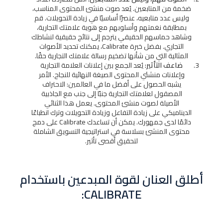
ضخمة من المتابعين. يُعد صوت منشئ المحتوى المناسب،
وليس عدد متابعيه، عنصرًا أساسيًا في زيادة التحويلات. قم
بمطابقة نغمتهم وأسلوبهم مع هوية علامتك التجارية،
وشاهد حماسهم الحقيقي يترجم إلى نتائج حقيقية لنشاطك
التجاري. بفضل خبرة Calibrate، يمكنك تحديد الأصوات
المثالية التي من شأنها تضخيم رسالة علامتك التجارية حقًا.
ضاعف التأثير:
يُعد الجمع بين إعلانات العلامة التجارية
وإعلانات منشئي المحتوى الصيغة النهائية للنجاح. الأمر
يشبه الحصول على أفضل ما في العالمين: الاحتراف
المصقول لعلامتك التجارية جنبًا إلى جنب مع الجاذبية
الأصيلة لصوت منشئ المحتوى. يعمل هذا الثنائي
الديناميكي على زيادة التفاعل وزيادة التحويلات وترك انطباعًا
دائمًا لدى جمهورك. يمكن أن تساعدك Calibrate على دمج
محتوى المنشئ بسلاسة في استراتيجية التسويق الشاملة
لتحقيق أقصى تأثير.
أطلق العنان لقوة المبدعين باستخدام
CALIBRATE: