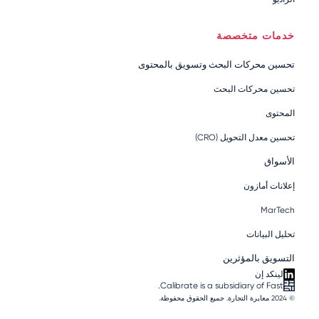
خدمات متخصصة
تحسين محركات البحث وتسويق بالمحتوى
تحسين محركات البحث
المحتوى
تحسين معدل التحويل (CRO)
الأسواق
إعلانات أمازون
MarTech
تحليل البيانات
التسويق بالمؤثرين
لينكد إن
Calibrate is a subsidiary of Fast.
© 2024 معايرة التجارة. جميع الحقوق محفوظة.