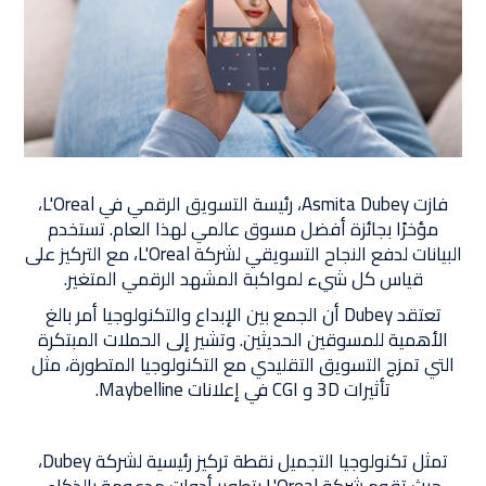
فازت Asmita Dubey، رئيسة التسويق الرقمي في L'Oreal،
مؤخرًا بجائزة أفضل مسوق عالمي لهذا العام. تستخدم
البيانات لدفع النجاح التسويقي لشركة L'Oreal، مع التركيز على
قياس كل شيء لمواكبة المشهد الرقمي المتغير.
تعتقد Dubey أن الجمع بين الإبداع والتكنولوجيا أمر بالغ
الأهمية للمسوقين الحديثين. وتشير إلى الحملات المبتكرة
التي تمزج التسويق التقليدي مع التكنولوجيا المتطورة، مثل
تأثيرات 3D و CGI في إعلانات Maybelline.
تمثل تكنولوجيا التجميل نقطة تركيز رئيسية لشركة Dubey،