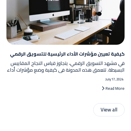
كيفية تعيين مؤشرات الأداء الرئيسية للتسويق الرقمي
في مشهد التسويق الرقمي، يتجاوز قياس النجاح المقاييس
البسيطة. تتعمق هذه المدونة في كيفية وضع مؤشرات أداء
رئيسية ذات مغزى للعلامات التجارية السعودية، مع التركيز
July 17, 2024
على الحاجة إلى تجاوز مقاييس الغرور وفهم الصورة الأكبر.
Read More
View all