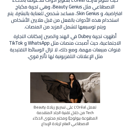
حيث تقوم شركة L'Oreal بتطوير أدوات مدعومة بالذكاء
الاصطناعي مثل Beauty Genius، وهي تجربة مكياج
افتراضية، و Skin Genius، مساعد شخصي للعناية بالبشرة. يتم
استخدام هذه الأدوات بالفعل من قبل ملايين الأشخاص
ويتم توسيعها لتشمل المزيد من المنصات.
أظهرت تجربة Dubey في الهند والصين إمكانات التجارة
الاجتماعية، حيث أصبحت منصات مثل WhatsApp و TikTok
قنوات مبيعات مهمة. ومع ذلك، لا تزال الوسائط التقليدية
مثل الإعلانات التلفزيونية لها تأثير قوي.
تعمل L'Oréal على تسريع ريادة Beauty
Tech من خلال تقنية الجلد المتقدمة
المطبوعة بيولوجيًا ومختبر محتوى الذكاء
الاصطناعي العام لزيادة الإبداع