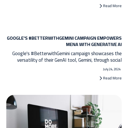
Read More
GOOGLE'S #BETTERWITHGEMINI CAMPAIGN EMPOWERS
MENA WITH GENERATIVE AI
Google's #BetterwithGemini campaign showcases the
versatility of their GenAI tool, Gemini, through social
media videos featuring regional content creators in Saudi
July 24, 2024
Arabia and Egypt. The campaign highlights Gemini's
Read More
ability to assist with travel planning, DIY projects, and
productivity tasks, all while understanding and
responding in Arabic. With engaging content across major
platforms, #BetterwithGemini aims to inspire GenZ+
audiences to embrace generative AI for everyday use.