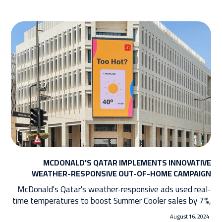
MCDONALD'S QATAR IMPLEMENTS INNOVATIVE
WEATHER-RESPONSIVE OUT-OF-HOME CAMPAIGN
McDonald's Qatar's weather-responsive ads used real-
time temperatures to boost Summer Cooler sales by 7%,
proving the power of innovative, contextual marketing.
August 16, 2024