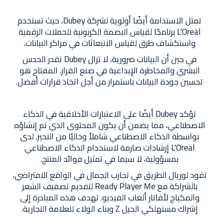
تمثل الاستدامة أيضًا أولوية لشركة Dubey، حيث تستخدم
L'Oreal برنامجًا لقياس البصمة الكربونية للحملات الرقمية
واستكشاف طرق لقياس الانبعاثات في مراكز البيانات.
في حين أن البيانات ضرورية، لا تزال Dubey تقدر الحدس
البشري والمخاطرة الإبداعية في صنع القرار. المفتاح هو
تحسين جودة البيانات باستمرار من أجل اتخاذ قرارات أفضل.
تؤكد Dubey أيضًا على الاعتبارات الأخلاقية في الذكاء
الاصطناعي، مما يضمن أن يكون المحتوى الذي تم إنشاؤه
بواسطة الذكاء الاصطناعي شاملاً وخاليًا من التحيز. لدى
L'Oreal إرشادات صارمة لاستخدام الذكاء الاصطناعي
بمسؤولية، لا سيما في تمثيل فوائد المنتج.
تقود لوريال الطريق في تجارب الجمال في الواقع الافتراضي،
بالشراكة مع Ready Player Me لتقديم تصفيف الشعر
والمكياج لأفاتار ألعاب الفيديو. تهدف هذه المبادرة إلى
إشراك مستهلكي الجيل Z وبناء الولاء للعلامة التجارية.