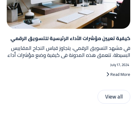
كيفية تعيين مؤشرات الأداء الرئيسية للتسويق الرقمي
في مشهد التسويق الرقمي، يتجاوز قياس النجاح المقاييس
البسيطة. تتعمق هذه المدونة في كيفية وضع مؤشرات أداء
رئيسية ذات مغزى للعلامات التجارية السعودية، مع التركيز
July 17, 2024
على الحاجة إلى تجاوز مقاييس الغرور وفهم الصورة الأكبر.
Read More
View all