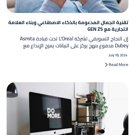
تقنية الجمال المدعومة بالذكاء الاصطناعي وبناء العلامة
التجارية مع GEN ZS
إن النجاح التسويقي لشركة L'Oreal تحت قيادة Asmita
Dubey مدفوع بنهج يركز على البيانات يمزج الإبداع مع
التكنولوجيا المتطورة. يتضمن ذلك أدوات التجميل التي تعمل
July 18, 2024
بالذكاء الاصطناعي، والتركيز على التجارة الاجتماعية، والالتزام
Read More
بالاستدامة. لم تؤد رؤية Dubey المبتكرة إلى تعزيز نمو
L'Oreal فحسب، بل وضعت الشركة أيضًا كشركة رائدة في
صناعة التجميل المتطورة.