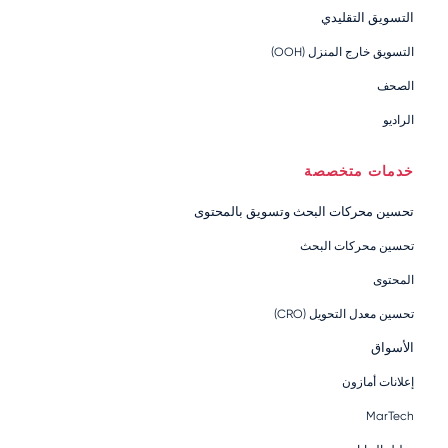
التسويق التقليدي
التسويق خارج المنزل (OOH)
الصحف
الراديو
خدمات متخصصة
تحسين محركات البحث وتسويق بالمحتوى
تحسين محركات البحث
المحتوى
تحسين معدل التحويل (CRO)
الأسواق
إعلانات أمازون
MarTech