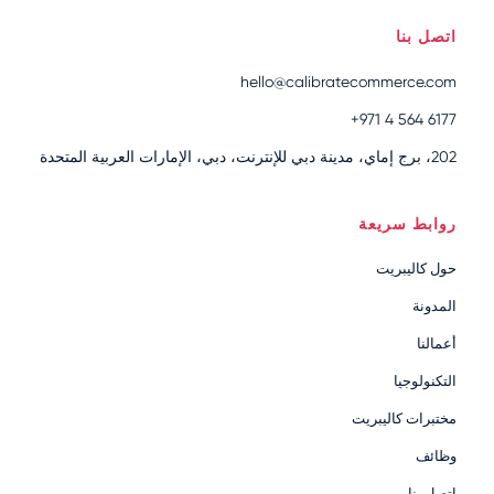
اتصل بنا
hello@calibratecommerce.com
+971 4 564 6177
202، برج إماي، مدينة دبي للإنترنت، دبي، الإمارات العربية المتحدة
روابط سريعة
حول كاليبريت
المدونة
أعمالنا
التكنولوجيا
مختبرات كاليبريت
وظائف
اتصل بنا